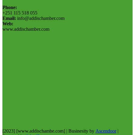
Phone:
+251 115 518 055
Email:
info@addischamber.com
Web:
www.addischamber.com
[2023] [www.addischambe.com] | Businesity by
Ascendoor
|