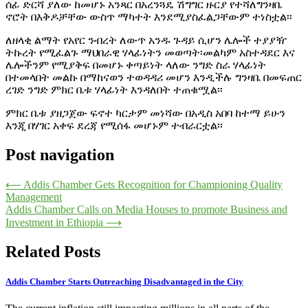
ሰፊ ድርሻ ያለው ከመሆኑ አንጻር በአረንጓዴ ሽግግር ዙርያ የተሻለግንዛቤ
ኖሮት በእቅዶቻቸው ውስጥ ማካተት እንደሚያስፈልጋቸውም ተነስቷል፡፡
ለዘላቂ ልማት የአየር ንብረት ለውጥ አንዱ ጉዳይ ሲሆን ሌሎች ተያያዥ
ትኩረት የሚፈልጉ ማህበራዊ ሃላፊነትን መወጣት፡መልካም አስተዳደር እና
ሌሎችንም የሚያቅፍ በመሆኑ ቀጣይነት ላለው ንግድ ስራ ሃላፊነት
በተመላበት መልኩ በማከናወን ተወዳዳሪ መሆን እንዲችሉ ግንዛቤ በመፍጠር
ረገድ ንግድ ምክር ቤቱ ሃላፊነት እንዳለበት ተጠቁሟል፡፡
ምክር ቤቱ ያዘጋጀው ፍኖተ ካርታም መነሻው በአዲስ አበባ ከተማ ይሁን
እንጂ በሃገር አቀፍ ደረጃ የሚሰፋ መሆኑም ተብራርቷል፡፡
Post navigation
⟵
Addis Chamber Gets Recognition for Championing Quality
Management
Addis Chamber Calls on Media Houses to promote Business and
Investment in Ethiopia
⟶
Related Posts
Addis Chamber Starts Outreaching Disadvantaged in the City