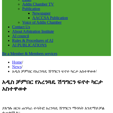
Addis Chamber TV
Publication
Newspaper
AACCSA Publication
Voice of Addis Chamber
Contact Us
About Arbitration Institute
AI council
Rules & Procedures of AI
AI PUBLICATIONS
Be a Member & Members services
Home
News
አዲስ ቻምበር የአረንጓዴ ሽግግርን ፍኖተ ካርታ አስተዋወቀ
አዲስ ቻምበር የአረንጓዴ ሽግግርን ፍኖተ ካርታ
አስተዋወቀ
ያለግሉ ዘርፍ ጠንካራ ተሳትፎ አረንጓዴ ሽግግርን ማሳካት እንደማይቻል
ተጠቁሟል::