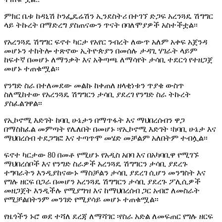
ምክር ቤቱ ከዳኒሽ ኮንፌዴሬሽን ኢንደስትሪ በተገኘ ድጋፍ አረንጓዴ ሽግግር
ላይ ትኩረት በማድረግ ያስጠናውን ጥናት በባለሞያዎች አስተችቷል፡፡
የአረንጓዴ ሽግግር ፍኖተ ካርታ የአየር ንብረት ለውጥ አለም አቀፍ አጀንዳ
መሆኑን ተከትሎ ተጽኖው ኢትዮጵያን በመሰሉ ታዳጊ ሃገራት ላይም
ከፍተኛ በመሆኑ ለማንቃት እና አቅጣጫ ለማሳየት ታሳቢ ተደርጎ የተዘጋጀ
መሆኑ ተጠቁሟል፡፡
የንግድ ስራ በተለመደው መልኩ ከቀጠለ ዘላቂነቱን ጥያቄ ውስጥ
ስለሚከተው የአረንጓዴ ሽግግርን ታሳቢ ያደረገ የንግድ ስራ ትኩረት
ያስፈልገዋል፡፡
የኢኮኖሚ እድገት ከባቢ ሁኔታን በማጥፋት እና ማህበረሰብን ዋጋ
በማስከፈል መምጣት የሌለበት በመሆኑ ፡የኢኮኖሚ እድገት ፡ከባቢ ሁኔታ እና
ማህበረሰብ ተደጋግፎ እና ተጣጥሞ መሄድ መቻልም አለበትም ተብሏል፡፡
ፍኖተ ካርታው 80 በመቶ የሚሆኑ የአዲስ አበባ እና በአካባቢዋ የሚገኙ
ማህበረሰቦች እና የንግድ ስራዎች አረንጓዴ ሽግግርን ታሳቢ ያደረጉ
ተግባራትን እንዲያከናውኑ ማስቻልን ታሳቢ ያደረገ ሲሆን መንግስት እና
የግሉ ዘርፍ በጋራ በመሆን አረንጓዴ ሽግግርን ታሳቢ ያደረጉ ፖሊሲዎች
መዘጋጀት እንዲችሉ የሚያግዝ እና ከማህበረሰብ ጋር አብሮ ለመስራት
የሚቻልበትንም መንገድ የሚያሳይ መሆኑ ተጠቁሟል፡፡
የዜጎችን ኑሮ ወደ ተሻለ ደረጃ ለማሻገር ፡የስራ አድል ለመፍጠር የግሉ ዘርፍ