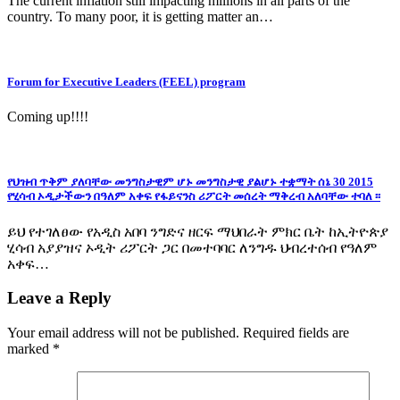
The current inflation still impacting millions in all parts of the
country. To many poor, it is getting matter an…
Forum for Executive Leaders (FEEL) program
Coming up!!!!
የህዝብ ጥቅም ያለባቸው መንግስታዊም ሆኑ መንግስታዊ ያልሆኑ ተቋማት ሰኔ 30 2015
የሂሳብ ኦዲታችውን በዓለም አቀፍ የፋይናንስ ሪፖርት መሰረት ማቅረብ አለባቸው ተባለ ፡፡
ይህ የተገለፀው የአዲስ አበባ ንግድና ዘርፍ ማህበራት ምክር ቤት ከኢትዮጵያ
ሂሳብ አያያዝና ኦዲት ሪፖርት ጋር በመተባባር ለንግዱ ህብረተሰብ የዓለም
አቀፍ…
Leave a Reply
Your email address will not be published.
Required fields are
marked
*