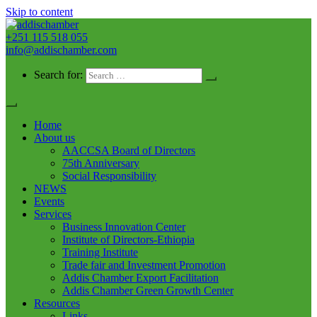
Skip to content
+251 115 518 055
addischamber
info@addischamber.com
Search for:
Home
About us
AACCSA Board of Directors
75th Anniversary
Social Responsibility
NEWS
Events
Services
Business Innovation Center
Institute of Directors-Ethiopia
Training Institute
Trade fair and Investment Promotion
Addis Chamber Export Facilitation
Addis Chamber Green Growth Center
Resources
Links