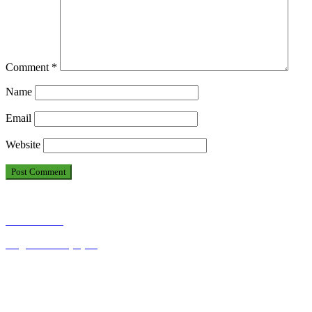
Comment
*
Name
Email
Website
አማርኛ ጋዜጣ
English Newspaper