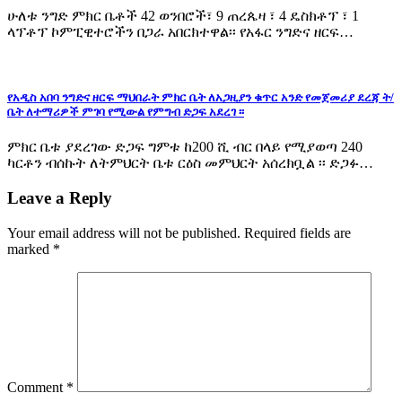
ሁለቱ ንግድ ምክር ቤቶች 42 ወንበሮች፣ 9 ጠረጴዛ ፣ 4 ዴስክቶፕ ፣ 1
ላፕቶፕ ኮምፒዊተሮችን በጋራ አበርክተዋል፡፡ የአፋር ንግድና ዘርፍ…
የአዲስ አበባ ንግድና ዘርፍ ማህበራት ምክር ቤት ለአጋዚያን ቁጥር አንድ የመጀመሪያ ደረጃ ት/
ቤት ለተማሪዎች ምገባ የሚውል የምግብ ድጋፍ አደረገ ፡፡
ምክር ቤቱ ያደረገው ድጋፍ ግምቱ ከ200 ሺ ብር በላይ የሚያወጣ 240
ካርቶን ብሰኩት ለትምህርት ቤቱ ርዕስ መምህርት አሰረክቧል ፡፡ ድጋፉ…
Leave a Reply
Your email address will not be published.
Required fields are
marked
*
Comment
*