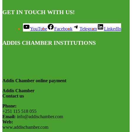
GET IN TOUCH WITH US!
YouTube
Facebook
Telegram
LinkedIn
ADDIS CHAMBER INSTITUTIONS
Addis Chamber online payment
Addis Chamber
Contact us
Phone:
+251 115 518 055
Email:
info@addischamber.com
Web:
www.addischamber.com