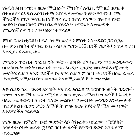
የአዲስ አበባ ንግድና ዘርፍ ማህበራት ም/ቤት ( አዲስ ቻምበር) በሀገሪቱ
በተለይም በአዲስ አበባ ከተማ እየሰፋ የመጣውን ድህነት፣ የኢኮኖሚ
ችግሮችና የዋጋ መናር በዜጎች ላይ እያስከተለ ያለውን ከፍተኛ የኑሮ
ውድነት በመገንዘብ የማህበራዊ ሃላፊነት ተግባሩን ለመወጣት
የሚያስችለውን ድጋፍ ዛሬም ቀጥላል፡፡
ምክር ቤቱ ከቂርቆስ ክፍለ ከተማ ወረዳ አምስት አስተዳደር ጋር በጋራ
በመሆን በዝቅተኛ የኑሮ ሁኔታ ላይ ለሚገኙ 185 ዜጎች የዘይት፤ ፓስታና ሩዝ
እንዲያገኙ አድርጋል፡፡
የንግድ ምክር ቤቱ ፕረዚደንት ወ/ሮ መሰንበት ሸንቁጤ የምግብ እርዳታውን
ባስረከቡበት ወቅት ባደረጉት ንግግር እርዳታ ጊዜያዊ መፍትሄ እንጂ ዘላቂ
መፍትሄ ሊሆን እንደማይችል የተናገሩ ሲሆን ምክር ቤቱ ዜጎች በስራ ፈጠራ
ተጠቃሚ የሚሆኑበትን መንገድ እንደሚያመቻች ተናግረዋል፡፡
አቶ ሰይድ ሻፊ የወረዳ አምስት ዋና ስራ አስፈጻሚ በርክክቡ ወቅት ባደረጉት
ንግግር ንግድ ምክር ቤቱ የሚያደርገውን ድጋፍ በማመስገን ዜጎች ከእርዳታ
ባለፈ ኑራቸውን ዘላቂነት ባለው መልኩ የሚመሩበት መንገድ እንዲመቻች
ጥሪ ያቀረቡ ሲሆን ይህን ለማሳካት የግሉ ዘርፍ አይነተኛ ሚና መጫወት
እንደሚችል ገልጸዋል፡፡
የግሉ ዘርፍ ጥምረት በኑሮ ውድነት ላይ ትኩረቱን ባደረገው ፕሮጀክት
ከባለፉት ሶስት ወራት ጀምሮ በርከታ ዜጎች የምግብ ድጋፍ እንዲያገኙ
ተደርጋል፡፡