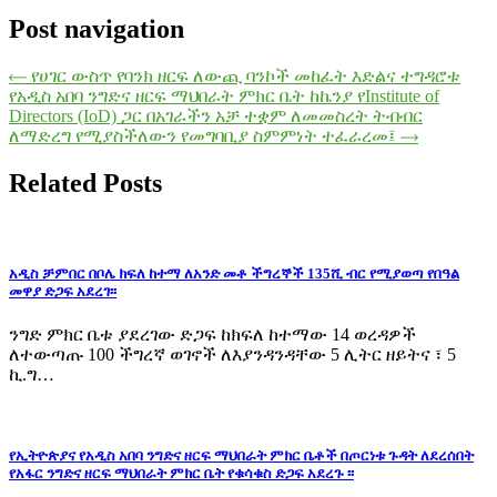
Post navigation
⟵
የሀገር ውስጥ የባንክ ዘርፍ ለውጪ ባንኮች መከፈት እድልና ተግዳሮቱ
የአዲስ አበባ ንግድና ዘርፍ ማህበራት ምክር ቤት ከኬንያ የInstitute of
Directors (IoD) ጋር በአገራችን አቻ ተቋም ለመመስረት ትብብር
ለማድረግ የሚያስችለውን የመግባቢያ ስምምነት ተፈራረመ፤
⟶
Related Posts
አዲስ ቻምበር በቦሌ ክፍለ ከተማ ለአንድ መቶ ችግረኞች 135ሺ ብር የሚያወጣ የበዓል
መዋያ ድጋፍ አደረገ፡፡
ንግድ ምክር ቤቱ ያደረገው ድጋፍ ከክፍለ ከተማው 14 ወረዳዎች
ለተውጣጡ 100 ችግረኛ ወገኖች ለእያንዳንዳቸው 5 ሊትር ዘይትና ፣ 5
ኪ.ግ…
የኢትዮጵያና የአዲስ አበባ ንግድና ዘርፍ ማህበራት ምክር ቤቶች በጦርነቱ ጉዳት ለደረሰበት
የአፋር ንግድና ዘርፍ ማህበራት ምክር ቤት የቁሳቁስ ድጋፍ አደረጉ ፡፡