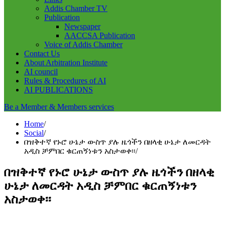
Addis Chamber TV
Publication
Newspaper
AACCSA Publication
Voice of Addis Chamber
Contact Us
About Arbitration Institute
AI council
Rules & Procedures of AI
AI PUBLICATIONS
Be a Member & Members services
Home
Social
በዝቅተኛ የኑሮ ሁኔታ ውስጥ ያሉ ዜጎችን በዘላቂ ሁኔታ ለመርዳት
አዲስ ቻምበር ቁርጠኝነቱን አስታወቀ፡፡
በዝቅተኛ የኑሮ ሁኔታ ውስጥ ያሉ ዜጎችን በዘላቂ
ሁኔታ ለመርዳት አዲስ ቻምበር ቁርጠኝነቱን
አስታወቀ፡፡