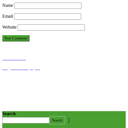
Name
Email
Website
አማርኛ ጋዜጣ
English Newspaper
Search
Search