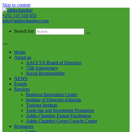
Skip to content
+251 115 518 055
addischamber
info@addischamber.com
Search for:
Home
About us
AACCSA Board of Directors
75th Anniversary
Social Responsibility
NEWS
Events
Services
Business Innovation Center
Institute of Directors-Ethiopia
Training Institute
Trade fair and Investment Promotion
Addis Chamber Export Facilitation
Addis Chamber Green Growth Center
Resources
Links